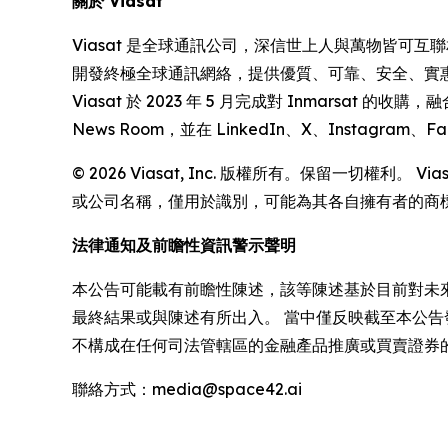
關於
Viasat
Viasat 是全球通訊公司，深信世上人與萬物皆可互
開發終極全球通訊網絡，提供優質、可靠、安全、實
Viasat 於 2023 年 5 月完成對 Inmars
News Room，並在 LinkedIn、X、Instagram、F
© 2026 Viasat, Inc. 版權所有。保留一切權利。 V
或公司名稱，僅用於識別，可能為其各自擁有者的商
法律通知及前瞻性資訊警示聲明
本公告可能載有前瞻性陳述，該等陳述基於目前對未
最終結果或與陳述有所出入。 當中僅反映截至本公告
不構成在任何司法管轄區的金融產品推廣或買賣證券
聯絡方式：media@space42.ai