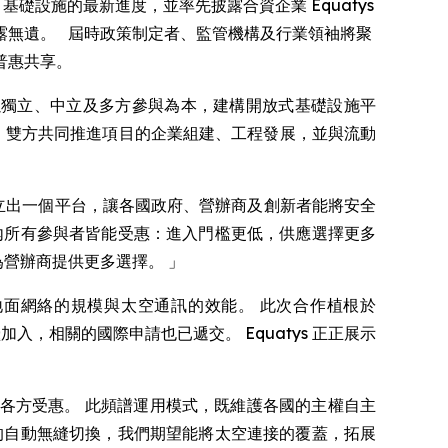
D) 基礎設施的最新進度，並率先披露合資企業 Equatys
志表露無遺。 屆時政策制定者、監管機構及行業領袖將聚
普惠共享。
uatys 以獨立、中立及多方參與為本，建構開放式基礎設施平
ys 後，雙方共同推進項目的企業組建、工程發展，並與流動
們建立出一個平台，讓各國政府、營辦商及創新者能將安全
統內所有參與者皆能受惠：進入門檻更低，供應選擇更多
營辦商提供更多選擇。 」
匯地面網絡的規模與太空通訊的效能。 此次合作植根於
入，相關的國際申請也已遞交。 Equatys 正正展示
，讓各方受惠。 此頻譜運用模式，既維護各國的主權自主
的自動無縫切換，我們期望能將太空連接的覆蓋，拓展