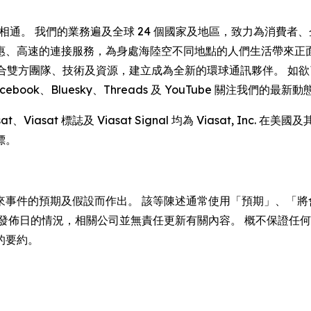
聯相通。 我們的業務遍及全球 24 個國家及地區，致力為消費者、企
惠、高速的連接服務，為身處海陸空不同地點的人們生活帶來正
at 的收購，融合雙方團隊、技術及資源，建立成為全新的環球通訊夥伴。
acebook、Bluesky、Threads 及 YouTube 關注我們的最新動
iasat、Viasat 標誌及 Viasat Signal 均為 Viasat,
標。
來事件的預期及假設而作出。 該等陳述通常使用「預期」、「將
發佈日的情況，相關公司並無責任更新有關內容。 概不保證任何
的要約。