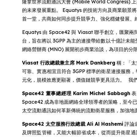
隆拿世界流動通訊大會 (Mobile World Cong
的未來發展重點。 Equatys 的技術方向及商業
首一堂，共商如何同步提升競爭力、強化穩健發展、
Equatys 由 Space42 與 Viasat 聯手
台，旨在將以 3GPP 為主的連接帶給數以十億計未能受
網絡營辦商 (MNO) 展開初步商業洽談，為項目的
Viasat
行政總裁兼主席
Mark Dankberg
稱：「太
可靠、實惠相宜且符合 3GPP 標準的衛星連接服
元化，規模效應更顯著，價值鏈競爭更具活力。 我
Space42
董事總經理
Karim Michel Sabbagh
表
Space42 成為非地面網絡全球領導者的策略，至今
太空流動通訊如何革新傳統的流動衛星服務，加強地
Space42
太空服務行政總裁
Ali Al Hashemi
評論
及牌照監管權，又能大幅節省成本，從而提升衛星通