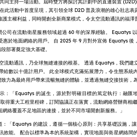
ress) 上共同主持一場活動。屆時雙方將探討其計劃中的直連裝置 (D2
願景將在此活動中首度呈現，其引領全球 D2D 普及浪潮的雄心壯
維護主權利益，同時開創全新商業模式，令太空流動通訊的福澤
創立，匯聚兩間公司在流動衛星服務領域超過 60 年的深厚經驗。 Eq
惠於地面網絡的用戶。 自 2025 年 9 月對外宣佈 Equat
分階段部署奠定強大基礎。
空流動通訊，乃全球無縫連接的根基。 透過 Equatys，我
務，帶給數以十億計用戶。 此全球模式充滿拓展潛力，令生態系
們致力為最終用戶帶來流暢無縫的體驗，並透過無縫交接技術，為
示：「Equatys 的誕生，源於對明確目標的篤定執行：融
已取得重大工程里程碑，訂閱協議正在落實，流動網絡營辦商相繼加
面網絡覆蓋不足地區的連接，並於不同市場開創新服務。」
道：「Equatys 的建設，遵循一個核心原則：共享基礎設施
訊效能。 配合以標準為本的系統架構，實現地面與衛星網絡間