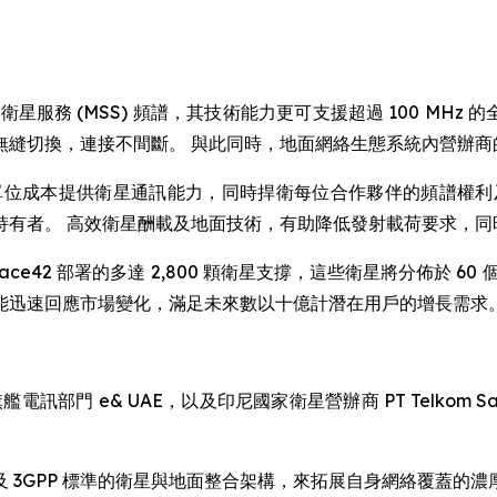
星服務 (MSS) 頻譜，其技術能力更可支援超過 100 MHz 的全
無縫切換，連接不間斷。 與此同時，地面網絡生態系統內營辦商
旨在以最低的單位成本提供衛星通訊能力，同時捍衛每位合作夥伴的頻
持有者。 高效衛星酬載及地面技術，有助降低發射載荷要求，同
與 Space42 部署的多達 2,800 顆衛星支撐，這些衛星將分佈
能迅速回應市場變化，滿足未來數以十億計潛在用戶的增長需求
部門 e& UAE，以及印尼國家衛星營辦商 PT Telkom Satelit
 3GPP 標準的衛星與地面整合架構，來拓展自身網絡覆蓋的濃