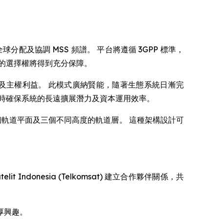
球分配及協調 MSS 頻譜。 平台將遵循 3GPP 標準，
的選擇權將得到充分保障。
譜權利及主權利益。 此模式廣納賢能，隨著生態系統日漸完
時確保系統的長遠擴展潛力及資本運用效率。
於 60 個軌道平面及三個不同高度的軌道層。 這種架構設計可
。
 Indonesia (Telkomsat) 建立合作夥伴關係，共
厚興趣。