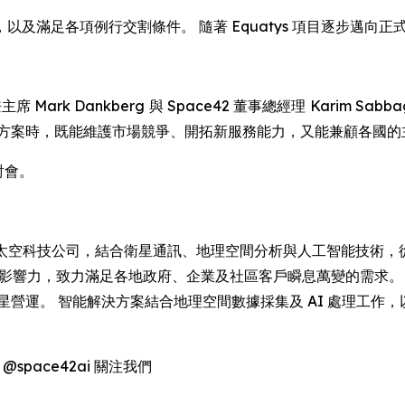
及滿足各項例行交割條件。 隨著 Equatys 項目逐步邁向
兼主席 Mark Dankberg 與 Space42 董事總經理 Kari
接方案時，既能維護市場競爭、開拓新服務能力，又能兼顧各國的
討會。
酋的 AI 太空科技公司，結合衛星通訊、地理空間分析與人工智能技術，從
泛的全球影響力，致力滿足各地政府、企業及社區客戶瞬息萬變的需求。
星營運。 智能解決方案結合地理空間數據採集及 AI 處理工作
 @space42ai 關注我們