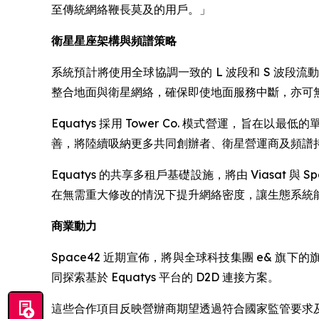
至傳統網絡鞭長莫及的用戶。」
衛星星座架構與頻譜策略
系統預計將使用全球協調一致的 L 波段和 S 波段流動衛
整合地面與衛星網絡，確保即使地面服務中斷，亦可
Equatys 採用 Tower Co. 模式營運，
善，將陸續吸納更多共同創辦者、衛星營運商及頻譜
Equatys 的共享多租戶基礎設施，將由 Viasat 
在無需重大修改的情況下提升網絡密度，讓生態系統
商業動力
Space42 近期宣佈，將與全球科技集團 e& 旗下的旗艦電訊
同探索基於 Equatys 平台的 D2D 連接方案。
這些合作項目反映營辦商期望透過符合國家監管要求及