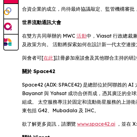
合資企業的成立，尚待最終協議敲定、監管機構審批，以
世界流動通訊大會
在雙方共同舉辦的 MWC
活動
中，Viasat 行政總裁
及政策方向。 活動將探索如何在設計新一代太空連
與會者可[
在此
]註冊參加座談會及其他聯合主持的研
關於
Space42
Space42 (ADX: SPACE42) 是總部位於阿聯
Bayanat 與 Yahsat 成功合併而成，憑其廣
組成。 太空服務專注於固定和流動衛星服務的上游衛
東包括 G42、Mubadala 及 IHC。
欲了解更多資訊，請瀏覽
www.space42.ai
，並在 X: