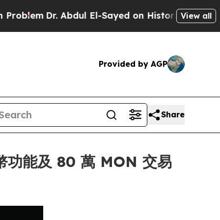
m
Dr. Abdul El-Sayed on Historic Michigan Win: “P
View all
Provided by AGP
Share
功能及 80 萬 MON 交易