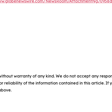
www.globenewswire.com/NewsRoom/AttachmentNg/0958d
without warranty of any kind. We do not accept any responsib
r reliability of the information contained in this article. I
 above.