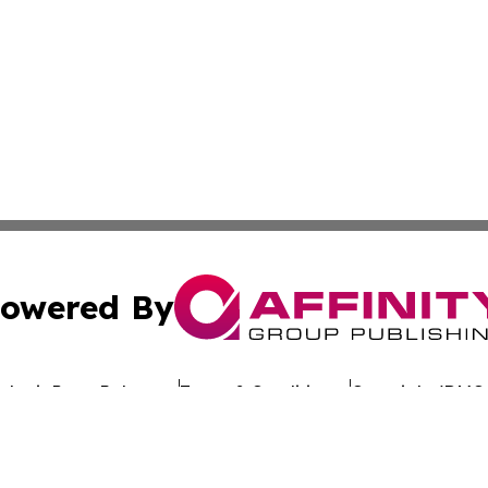
owered By
ubmit Press Release
Terms & Conditions
Copyright/DMCA
c. dba Affinity Group Publishing & Uzbekistan Business Jou
Cookie Settings / Your Privacy Choices