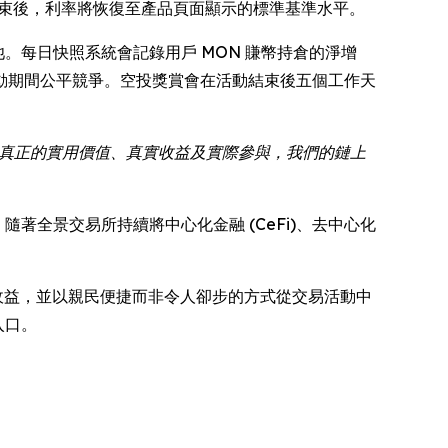
 日中午結束後，利率將恢復至產品頁面顯示的標準基準水平。
的交易獎池。每日快照系統會記錄用戶 MON 賺幣持倉的淨增
動期間公平競爭。空投獎賞會在活動結束後五個工作天
要真正的實用價值、真實收益及實際參與，我們的鏈上
。隨著全景交易所持續將中心化金融 (CeFi)、去中心化
賺取收益，並以親民便捷而非令人卻步的方式從交易活動中
入口。