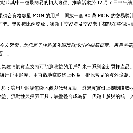
 生態系統啟動時其中一種最簡易的切入途徑。推廣活動於 12 月 7
 7 日期間累積合資格數量 MON 的用戶，開放一個 80 萬 MON 
基準。獎勵按比例發放，讓新手交易者及交易老手都能在整個活
入令人興奮，此代表了性能優先區塊鏈設計的嶄新篇章。用戶需
遇。」
容之前，此為鍾情於資產支持可預測收益的用戶帶來一系列全新質押產品
些產品讓用戶更順暢、更直觀地賺取鏈上收益，擺脫常見的複雜障礙。
普及上再進一步：讓用戶順暢無礙地參與代幣互動、透過真實鏈上機制
持續將收益、流動性與探索工具，層疊整合成為新一代鏈上參與的統一