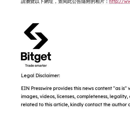
請瀏覽以下網址，查閱此公告隨附的相片：
http://
Legal Disclaimer:
EIN Presswire provides this news content "as is" 
images, videos, licenses, completeness, legality, o
related to this article, kindly contact the author