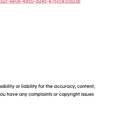
32c-6e06-4dc0-a2e5-e75cce10a21b
ility or liability for the accuracy, content,
f you have any complaints or copyright issues