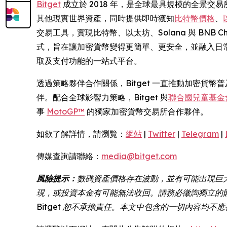
Bitget
成立於 2018 年，是全球最具規模的全景交易所
其他現實世界資產，同時提供即時獲知
比特幣價格
、
交易工具，實現比特幣、以太坊、Solana 與 BNB
式，旨在讓加密貨幣變得更簡單、更安全，並融入日常
取及支付功能的一站式平台。
透過策略夥伴合作關係，Bitget 一直推動加密貨
伴。配合全球影響力策略，Bitget 與
聯合國兒童基金會 
事
MotoGP™
的獨家加密貨幣交易所合作夥伴。
如欲了解詳情，請瀏覽：
網站
|
Twitter
|
Telegram
|
傳媒查詢請聯絡：
media@bitget.com
風險提示：
數碼資產價格存在波動，並有可能出現巨
現，或投資本金有可能無法收回。請務必徵詢獨立的
Bitget 恕不承擔責任。本文中包含的一切內容均