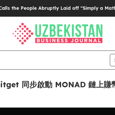
People Abruptly Laid off “Simply a Math Proble
get 同步啟動 MONAD 鏈上賺幣