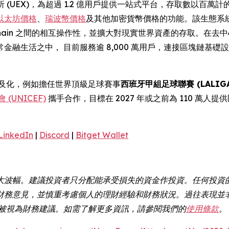
 (UEX)，為超過 1.2 億用戶提供一站式平台，存取數以百萬計
以太坊價格
、
瑞波幣價格
及其他加密貨幣價格的功能。該生態系統
 Chain 之間的相互操作性，並擴大對現實世界資產的存取。在去
金融生活之中， 目前服務逾 8,000 萬用戶，連接區塊鏈基
幣普及化，例如擔任世界頂級足球賽事
西班牙甲組足球聯賽 (LALIGA
(UNICEF)
攜手合作，目標在 2027 年或之前為 110 萬人提
LinkedIn
|
Discord
|
Bitget Wallet
大波幅。建議投資者只分配能承受損失的資金作投資。任何投資
財務意見，並慎重考慮個人的理財經驗和財務狀況。過往表現並
不應被視為財務建議。如需了解更多資訊，請參閱我們的
使用條款
。