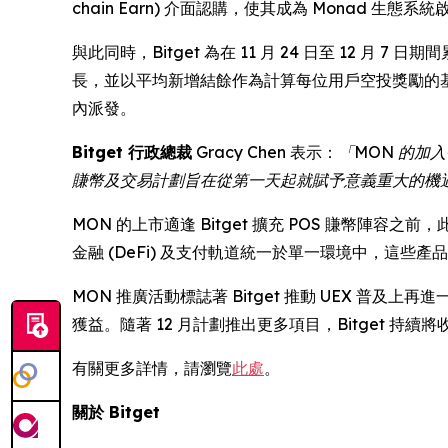
chain Earn) 介面認購，使其成為 Monad
與此同時，Bitget 為在 11 月 24 日至 12 月
長，並以平均新增結餘作為計算每位用戶空投獎勵的
內派發。
Bitget 行政總裁
Gracy Chen 表示：
「MON 的加
賺幣及交易計劃旨在從第一天起就賦予意義重大的機
MON 的上市適逢 Bitget 擴充 POS 賺幣陣
金融 (DeFi) 及支付軌道統一於單一環境中，這
MON 推廣活動標誌著 Bitget 推動 UEX 
獲益。隨著 12 月計劃推出更多項目，Bitget 
有關更多詳情，請瀏覽
此處
。
關於 Bitget