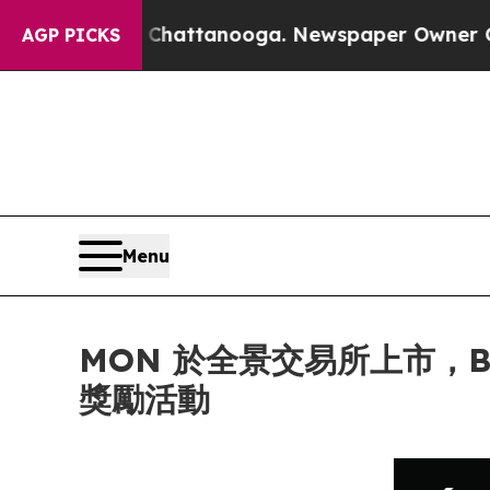
os in Chattanooga. Newspaper Owner Calls the 
AGP PICKS
Menu
MON 於全景交易所上市，Bit
獎勵活動