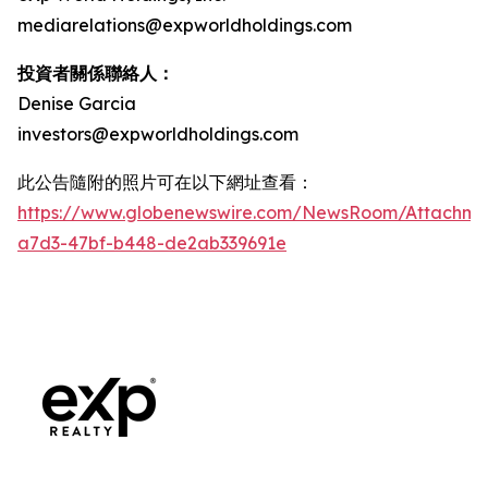
mediarelations@expworldholdings.com
投資者關係聯絡人：
Denise Garcia
investors@expworldholdings.com
此公告隨附的照片可在以下網址查看：
https://www.globenewswire.com/NewsRoom/Attachm
a7d3-47bf-b448-de2ab339691e