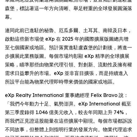
森堡，標誌著這一年方向清晰、舉足輕重的全球發展圓滿落
幕。
連同此前已進駐的秘魯、厄瓜多爾、土耳其、南韓及日本，
啟動這些新市場使 eXp 在 2025 年的國際擴展版圖總共增
至七個國家或地區。預計落實進駐盧森堡的計劃後，將進一
步擴展此業務版圖。每個市場均彰顯 eXp 精準的全球擴展
策略，瞄準那些由物業代理引領、對創新、流動性及擁有權
需求日益攀升的市場。eXp 並非盲目擴張，而是持續進入
所設平台能為物業代理即時帶來價值的國家或地區。
eXp Realty International 董事總經理 Felix Bravo 說：
「我們今年動力十足、氣勢澎湃。eXp International 截至
第三季度錄得 1.046 億美元收入，較去年同期上升 74%，
而我們正見證這股能量在這些擴展中顯現。每個市場都訴說
不同故事，但整體上則指明行業的發展方向。物業代理追求