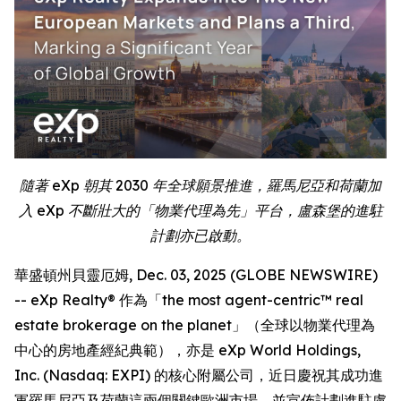
隨著 eXp 朝其 2030 年全球願景推進，羅馬尼亞和荷蘭加
入 eXp 不斷壯大的「物業代理為先」平台，盧森堡的進駐
計劃亦已啟動。
華盛頓州貝靈厄姆, Dec. 03, 2025 (GLOBE NEWSWIRE)
-- eXp Realty® 作為「the most agent-centric™ real
estate brokerage on the planet」（全球以物業代理為
中心的房地產經紀典範），亦是 eXp World Holdings,
Inc. (Nasdaq: EXPI) 的核心附屬公司，近日慶祝其成功進
軍羅馬尼亞及荷蘭這兩個關鍵歐洲市場，並宣佈計劃進駐盧