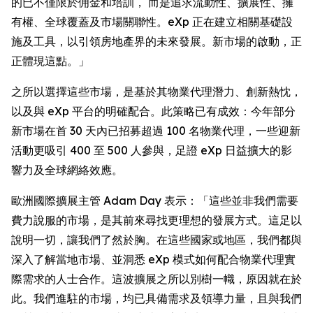
的已不僅限於佣金和培訓， 而是追求流動性、擴展性、擁
有權、全球覆蓋及市場關聯性。eXp 正在建立相關基礎設
施及工具，以引領房地產界的未來發展。新市場的啟動，正
正體現這點。」
之所以選擇這些市場，是基於其物業代理潛力、創新熱忱，
以及與 eXp 平台的明確配合。此策略已有成效：今年部分
新市場在首 30 天內已招募超過 100 名物業代理，一些迎新
活動更吸引 400 至 500 人參與，足證 eXp 日益擴大的影
響力及全球網絡效應。
歐洲國際擴展主管 Adam Day 表示：「這些並非我們需要
費力說服的市場，是其前來尋找更理想的發展方式。這足以
說明一切，讓我們了然於胸。在這些國家或地區，我們都與
深入了解當地市場、並洞悉 eXp 模式如何配合物業代理實
際需求的人士合作。這波擴展之所以別樹一幟，原因就在於
此。我們進駐的市場，均已具備需求及領導力量，且與我們